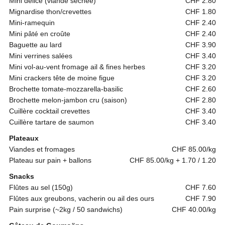
Mini délice (viande séchée)
CHF 2.80
Mignardise thon/crevettes
CHF 1.80
Mini-ramequin
CHF 2.40
Mini pâté en croûte
CHF 2.40
Baguette au lard
CHF 3.90
Mini verrines salées
CHF 3.40
Mini vol-au-vent fromage ail & fines herbes
CHF 3.20
Mini crackers tête de moine figue
CHF 3.20
Brochette tomate-mozzarella-basilic
CHF 2.60
Brochette melon-jambon cru (saison)
CHF 2.80
Cuillère cocktail crevettes
CHF 3.40
Cuillère tartare de saumon
CHF 3.40
Plateaux
Viandes et fromages
CHF 85.00/kg
Plateau sur pain + ballons
CHF 85.00/kg + 1.70 / 1.20
Snacks
Flûtes au sel (150g)
CHF 7.60
Flûtes aux greubons, vacherin ou ail des ours
CHF 7.90
Pain surprise (~2kg / 50 sandwichs)
CHF 40.00/kg