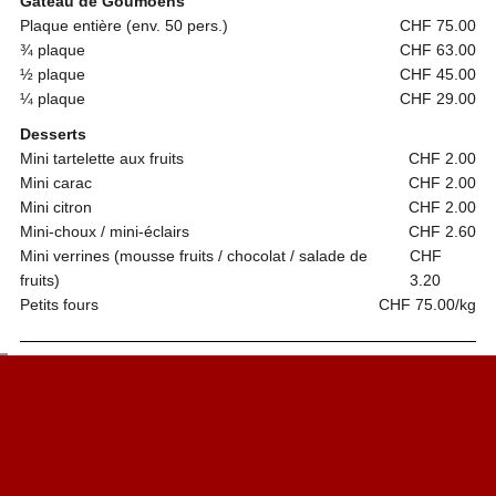
Gâteau de Goumoëns
Plaque entière (env. 50 pers.)
CHF 75.00
¾ plaque
CHF 63.00
½ plaque
CHF 45.00
¼ plaque
CHF 29.00
Desserts
Mini tartelette aux fruits
CHF 2.00
Mini carac
CHF 2.00
Mini citron
CHF 2.00
Mini-choux / mini-éclairs
CHF 2.60
Mini verrines (mousse fruits / chocolat / salade de
CHF
fruits)
3.20
Petits fours
CHF 75.00/kg
Tous ces articles sont livrés sur plateau, prêt à servir.
Veuillez consulter notre album photo pour visualiser ses produits
et n’hésitez pas à nous contacter soit par mail soit par téléphone
pour de plus amples renseignements ou des devis.